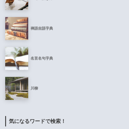
禅語吉語字典
名言名句字典
川柳
気になるワードで検索！