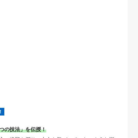
！
つの技法」を伝授！