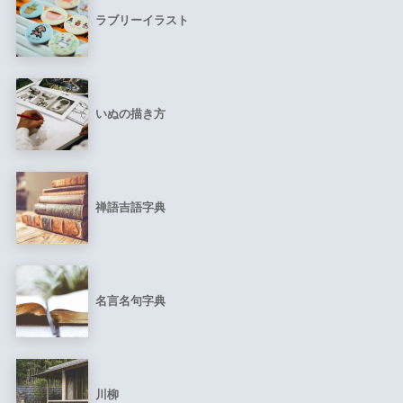
ラブリーイラスト
いぬの描き方
禅語吉語字典
名言名句字典
川柳