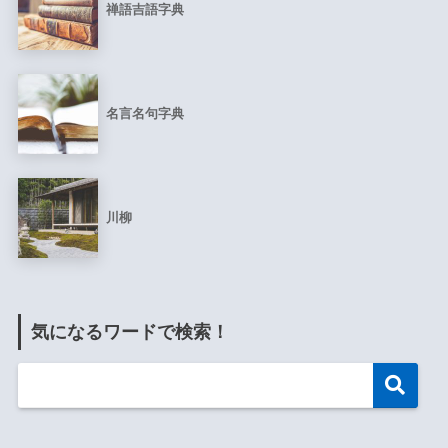
禅語吉語字典
名言名句字典
川柳
気になるワードで検索！