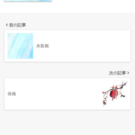
前の記事
水彩画
次の記事
俳画