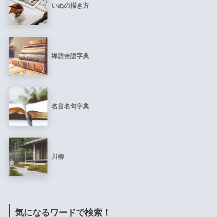
いぬの描き方
禅語吉語字典
名言名句字典
川柳
気になるワードで検索！