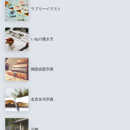
ラブリーイラスト
いぬの描き方
禅語吉語字典
名言名句字典
川柳