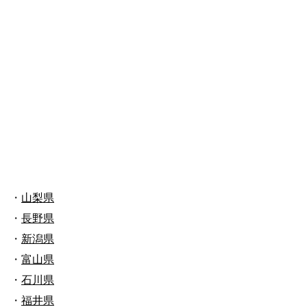
・
山梨県
・
長野県
・
新潟県
・
富山県
・
石川県
・
福井県