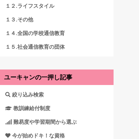
１２.ライフスタイル
１３.その他
１４.全国の学校通信教育
１５.社会通信教育の団体
ユーキャンの一押し記事
絞り込み検索
教訓練給付制度
難易度や学習期間から選ぶ
今が始めドキ！な資格